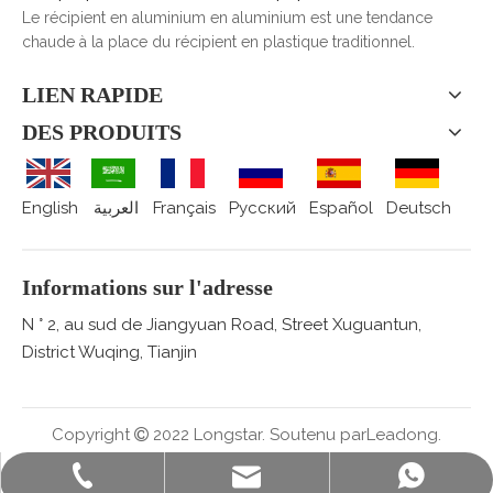
Le récipient en aluminium en aluminium est une tendance
chaude à la place du récipient en plastique traditionnel.
LIEN RAPIDE
DES PRODUITS
English
العربية
Français
Pусский
Español
Deutsch
Informations sur l'adresse
N ° 2, au sud de Jiangyuan Road, Street Xuguantun,
District Wuqing, Tianjin
Copyright
2022 Longstar.
Soutenu par
Leadong.

sales@staralufoil.com
+ 86-022-59616927
+86 15802287876