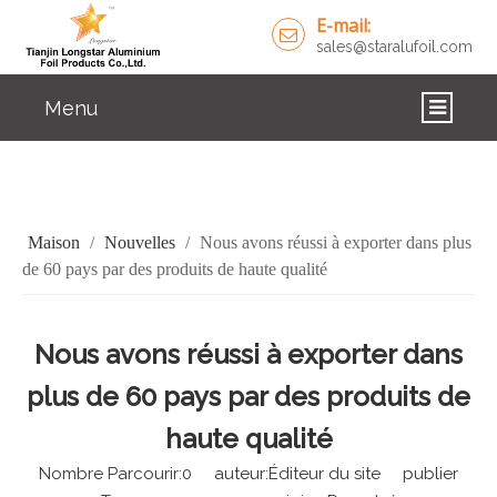
E-mail:
sales@staralufoil.com
Menu
DOMICILE
DES PRODUITS
Maison
/
Nouvelles
/
Nous avons réussi à exporter dans plus
À PROPOS DE NOUS
de 60 pays par des produits de haute qualité
SOLUTIONS
Nous avons réussi à exporter dans
NOUVELLES
plus de 60 pays par des produits de
NOUS CONTACTER
haute qualité
Nombre Parcourir:
0
auteur:Éditeur du site publier