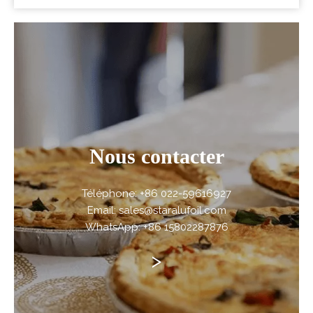
Nous contacter
Téléphone: +86 022-59616927
Email: sales@staralufoil.com
WhatsApp: +86 15802287876
>