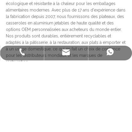
écologique et résistante à la chaleur pour les emballages
alimentaires modernes. Avec plus de 17 ans d'expérience dans
la fabrication depuis 2007, nous fournissons des plateaux, des
casseroles en aluminium jetables de haute qualité et des
options OEM personnalisées aux acheteurs du monde entier.
Nos produits sont durables, entièrement recyclables et
adaptés à la pâtisserie, à la restauration, aux plats à emporter et
à un usage domestique, ce qui en fait un choix de confiance
sales@staralufoil.com
+ 86-022-59616927
+86 15802287876
pour les distributeurs mondiaux et les marques de
restauration.