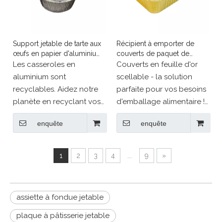
Support jetable de tarte aux
Récipient à emporter de
œufs en papier d'aluminium,
couverts de paquet de
petit cercle de 50 ml
papier d'aluminium scellable
Les casseroles en
Couverts en feuille d'or
d'or de 700 ml
aluminium sont
scellable - la solution
recyclables. Aidez notre
parfaite pour vos besoins
planète en recyclant vos
d'emballage alimentaire !
produits en aluminium.
Avec son récipient scellé
enquête
enquête
épaissi et sa vaisselle en
aluminium doré, ce
produit garantit que vos
1
2
3
4
...
9
»
aliments restent frais et en
sécurité pendant le
transport.
assiette à fondue jetable
plaque à pâtisserie jetable