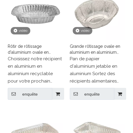
vidéo
vidéo
Rôtir de rôtissage
Grande rôtissage ovale en
d'aluminium ovale en
aluminium en aluminium
aluminium ovale extra-large
pour la dinde
Choisissez notre récipient
Pan de papier
pour la dinde
en aluminium en
d'aluminium jetable en
aluminium recyclable
aluminium Sortez des
pour votre prochain
récipients alimentaires
événement - notre grand
table de cuisson des
enquête
enquête
design ovale est parfait
casseroles ovales.
pour le poulet, la dinde et
plus encore!