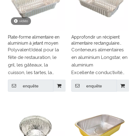
vidéo
Plate-forme alimentaire en
Approfondir un récipient
aluminium à jetant moyen
alimentaire rectangulaire
avec du papier d'aluminium
Polyvalent:Idéal pour la
Conteneurs alimentaires
de couvercle
fête de restauration, le
en aluminium Longstar, en
gril, les gâteaux, la
aluminium
cuisson, les tartes, la
Excellente conductivité
cuisine et plus ；
thermique: prévoit une
enquête
enquête
Sécurité pour une
performance uniforme qui
utilisation dans le
favorise un intérieur
congélateur, le four et la
MOSIT.
table de vapeur.