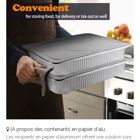
[
À propos des contenants en papier d'aluminium
]
Pourqu
Les récipients en papier d'aluminium offrent une solution sûre,