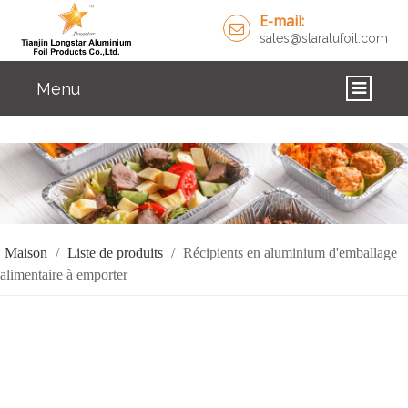
E-mail:
sales@staralufoil.com
Menu
DOMICILE
DES PRODUITS
À PROPOS DE NOUS
Maison
/
Liste de produits
/
Récipients en aluminium d'emballage
SOLUTIONS
alimentaire à emporter
NOUVELLES
NOUS CONTACTER