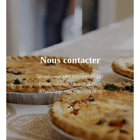
Nous contacter
Téléphone: +86 022-59616927
Email: sales@staralufoil.com
WhatsApp: +86 15802287876
>