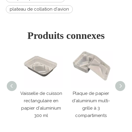
plateau de collation d'avion
Produits connexes
selle de cuisson
Plaque de papier
Poêle jetable
ctangulaire en
d'aluminium multi-
rectangulaire en
ier d'aluminium
grille à 3
papier d'aluminium 
300 ml
compartiments
3 compartiments