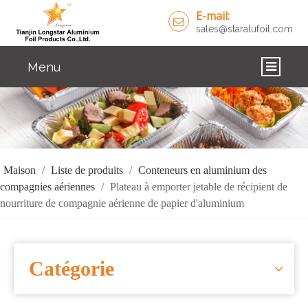
E-mail:
sales@staralufoil.com
Menu
DOMICILE
DES PRODUITS
À PROPOS DE NOUS
Maison
/
Liste de produits
/
Conteneurs en aluminium des
compagnies aériennes
/
Plateau à emporter jetable de récipient de
SOLUTIONS
nourriture de compagnie aérienne de papier d'aluminium
NOUVELLES
NOUS CONTACTER
Catégorie