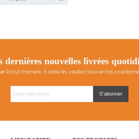
alité: la santé de la santé
ire et la protection de
nnement.
ttentif: suivi rigoureux
lage après-vente.
s dernières nouvelles livrées quoti
à tout moment. À cette fin, veuillez trouver nos coordonnées
S’abonner