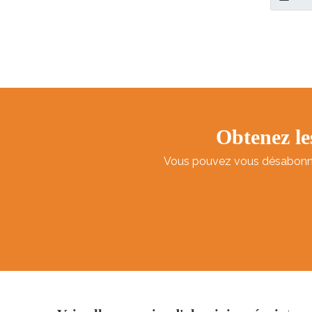
Haute qu
alimenta
l'enviro
Service a
d'embal
Obtenez le
Vous pouvez vous désabonner 