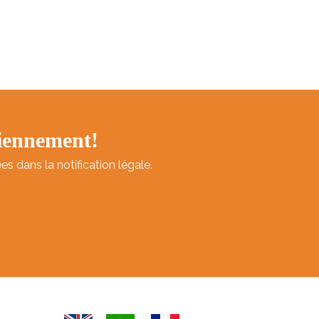
diennement!
 dans la notification légale.