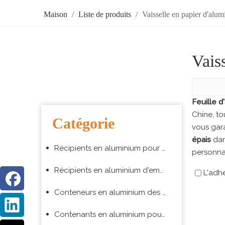
Maison
/
Liste de produits
/
Vaisselle en papier d'alu
Vais
Feuille d
Chine, to
Catégorie
vous gara
épais
dan
Récipients en aluminium pour ustensiles de cuisson
personnal
Récipients en aluminium d'emballage alimentaire à emporter
L'adh
Conteneurs en aluminium des compagnies aériennes
Contenants en aluminium pour barbecue