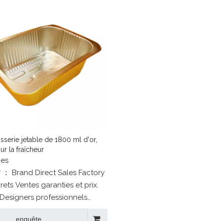
Service attentionné：Emball
rigoureuxSuivi après-vente.
isserie jetable de 1800 ml d'or,
ur la fraîcheur
ces
 ： Brand Direct Sales Factory
rets Ventes garanties et prix.
Designers professionnels
un à un.
enquête