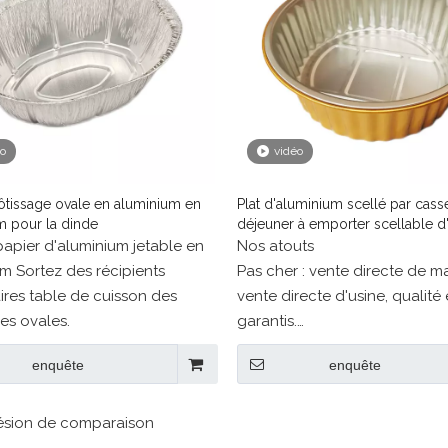
éo
vidéo
ôtissage ovale en aluminium en
Plat d'aluminium scellé par cass
m pour la dinde
déjeuner à emporter scellable d
pouces
apier d'aluminium jetable en
Nos atouts
m Sortez des récipients
Pas cher : vente directe de m
ires table de cuisson des
vente directe d'usine, qualité 
es ovales.
garantis.
Magnifique : service personna
enquête
enquête
designers professionnels.
Haute qualité : qualité aliment
protection de la santé et de
ésion de comparaison
l'environnement.