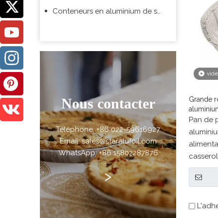
Conteneurs en aluminium de supermarché
vid
Nous contacter
Grande r
aluminiu
Pan de p
Téléphone: +86 022-59616927
aluminiu
Email: sales@staralufoil.com
alimenta
WhatsApp: +86 15802287876
casserol
>
L'adh