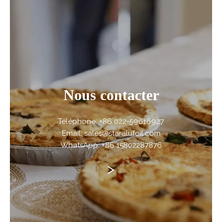
Nous contacter
Téléphone: +86 022-59616927
Email: sales@staralufoil.com
WhatsApp: +86 15802287876
>