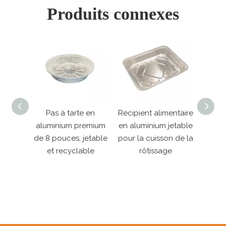
Produits connexes
 en
Récipient alimentaire
9 × 9 pouces carrés
App
emium
en aluminium jetable
d'aluminium en
récipi
jetable
pour la cuisson de la
aluminium à gâteau
rect
ble
rôtissage
à tarte à tarte
d'a