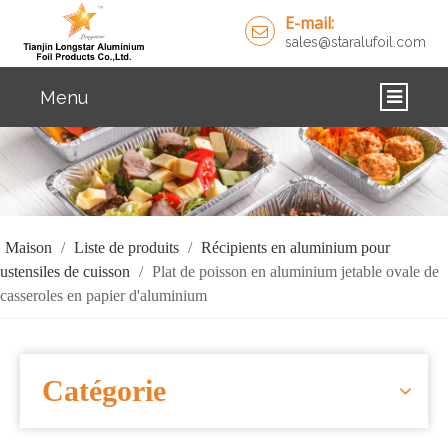
E-mail:
sales@staralufoil.com
Menu
DOMICILE
DES PRODUITS
À PROPOS DE NOUS
Maison
/
Liste de produits
/
Récipients en aluminium pour
ustensiles de cuisson
/
Plat de poisson en aluminium jetable ovale de
SOLUTIONS
casseroles en papier d'aluminium
NOUVELLES
NOUS CONTACTER
Catégorie