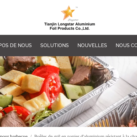
POS DE NOUS
SOLUTIONS
NOUVELLES
NOUS C
 pour barbecue
/
Poêles de gril en papier d'aluminium résistant à la c