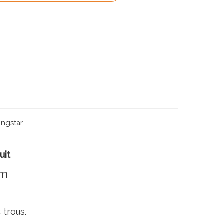
ngstar
uit
um
 trous.