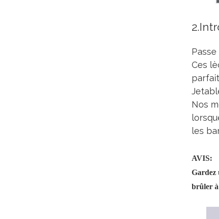
2.Int
Passe 
Ces lè
parfai
Jetabl
Nos mo
lorsqu
les ba
AVIS:
Gardez u
brûler à