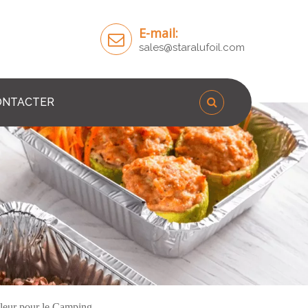
E-mail:
sales@staralufoil.com
ONTACTER
haleur pour le Camping