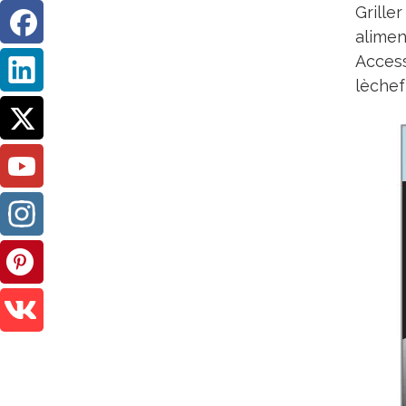
Grille
alimen
Access
lèchef