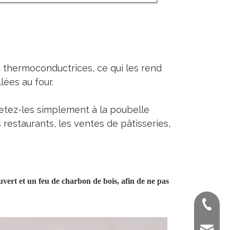
m
t thermoconductrices, ce qui les rend
lées au four.
jetez-les simplement à la poubelle
s restaurants, les ventes de pâtisseries,
uvert et un feu de charbon de bois, afin de ne pas
+ 86-02