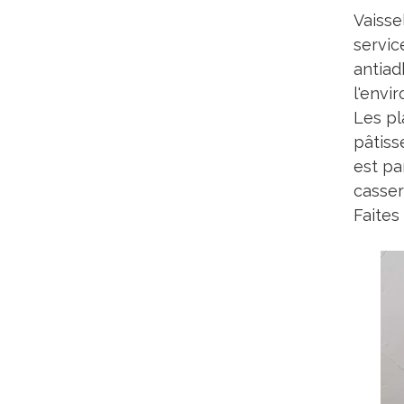
Vaisse
servic
antiad
l'envi
Les pl
pâtiss
est pa
casser
Faites