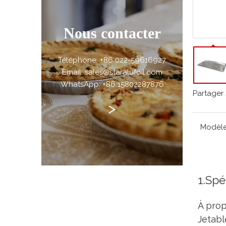
Nous contacter
Téléphone: +86 022-59616927
Email: sales@staralufoil.com
WhatsApp: +86 15802287876
Partager 
>
Modèle
1.Spé
À prop
Jetabl