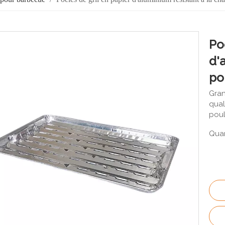
Po
d'
po
Gran
qual
poul
Quan